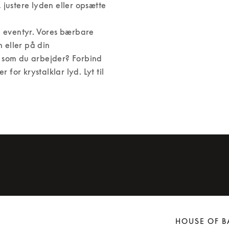
 justere lyden eller opsætte 
l eventyr. Vores bærbare 
 eller på din 
 som du arbejder? Forbind 
or krystalklar lyd. Lyt til 
HOUSE OF B