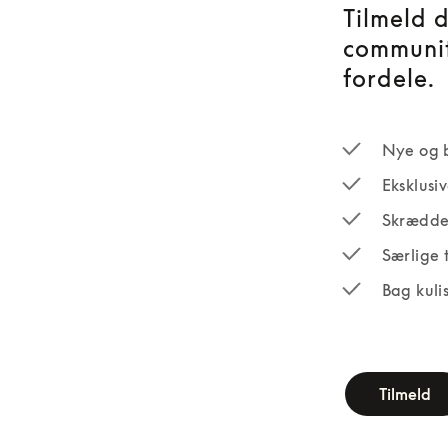
Tilmeld 
communit
fordele.
Nye og 
Eksklusi
Skrædde
Særlige 
Bag kuli
newsletter-fo
Tilmeld