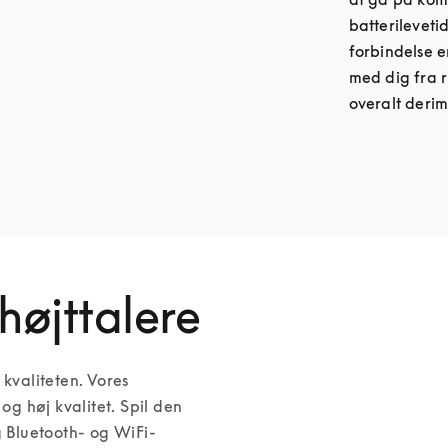
batterileveti
forbindelse e
med dig fra r
overalt derim
højttalere
valiteten. Vores 
 høj kvalitet. Spil den 
g Bluetooth- og WiFi-