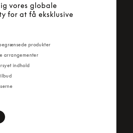
dig vores globale
y for at få eksklusive
begrænsede produkter
ve arrangementer
rsyet indhold
tilbud
sserne
rm