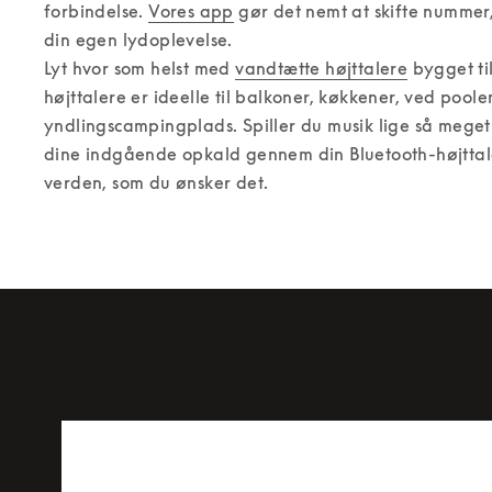
forbindelse. 
Vores app
 gør det nemt at skifte nummer,
din egen lydoplevelse. 

Lyt hvor som helst med 
vandtætte højttalere
 bygget ti
højttalere er ideelle til balkoner, køkkener, ved poolen
yndlingscampingplads. Spiller du musik lige så meget
dine indgående opkald gennem din Bluetooth-højttaler f
verden, som du ønsker det.