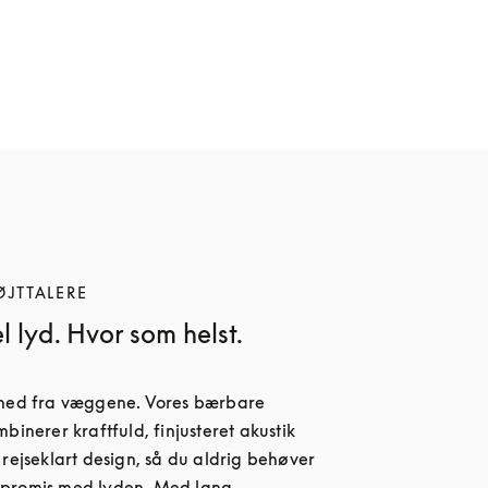
ØJTTALERE
l lyd. Hvor som helst.
 ned fra væggene. Vores bærbare 
binerer kraftfuld, finjusteret akustik 
 rejseklart design, så du aldrig behøver 
promis med lyden. Med lang 