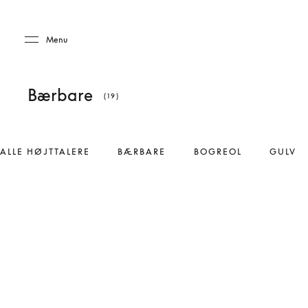
Skip to main content
Skip to main footer
Menu
Bærbare
(19)
ALLE HØJTTALERE
BÆRBARE
BOGREOL
GULV