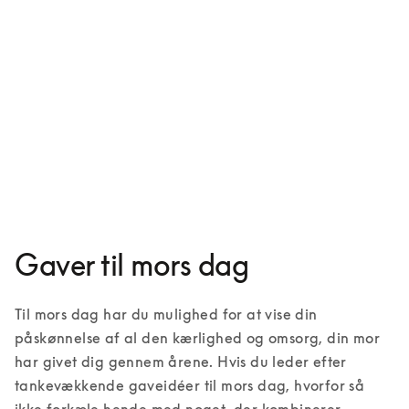
Aluminiumcover til iPhone 16
149 US$
1 Farver
Gaver til mors dag
Til mors dag har du mulighed for at vise din 
påskønnelse af al den kærlighed og omsorg, din mor 
har givet dig gennem årene. Hvis du leder efter 
tankevækkende gaveidéer til mors dag, hvorfor så 
ikke forkæle hende med noget, der kombinerer 