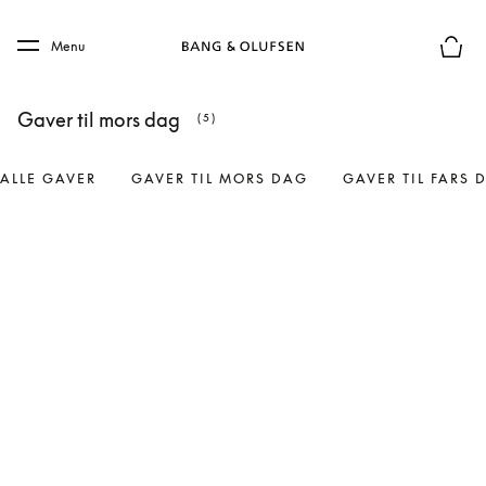
Skip to main content
Skip to main footer
Menu
Forhån
Gaver til mors dag
(5)
ALLE GAVER
GAVER TIL MORS DAG
GAVER TIL FARS 