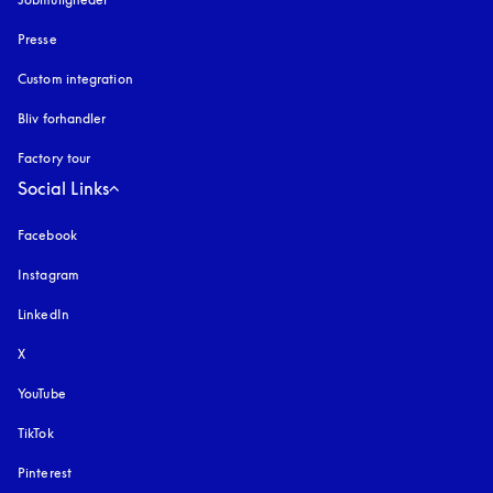
Presse
Custom integration
Bliv forhandler
Factory tour
Social Links
Facebook
Instagram
åbnes under en ny fane
LinkedIn
X
YouTube
åbnes under en ny fane
TikTok
Pinterest