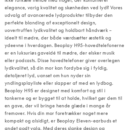
elegance, varig kvalitet og skønheden ved lyd? Vores 
udvalg af avancerede lydprodukter tilbyder den 
perfekte blanding af exceptionelt design, 
uovertruffen lydkvalitet og holdbart håndværk – 
ideelt til mødre, der både værdsætter æstetik og 
ydeevne i hverdagen. 
Beoplay H95-hovedtelefonerne 
er en luksuriøs gaveidé til mødre, der elsker musik 
eller podcasts. Disse hovedtelefoner giver overlegen 
lydkvalitet, så din mor kan fordybe sig i fyldig, 
detaljeret lyd, uanset om hun nyder sin 
yndlingsplayliste eller slapper af med en lydbog. 
Beoplay H95 er designet med komfort og stil i 
tankerne og er bygget til at holde, hvilket gør dem til 
en gave, der vil bringe hende glæde i mange år 
fremover. 
Hvis din mor foretrækker noget mere 
kompakt og alsidigt, er Beoplay Eleven-earbuds et 
andet godt valg. Med deres slanke design og 