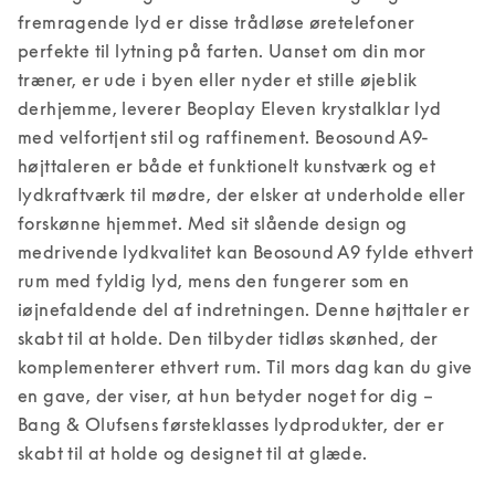
fremragende lyd er disse trådløse øretelefoner 
perfekte til lytning på farten. Uanset om din mor 
træner, er ude i byen eller nyder et stille øjeblik 
derhjemme, leverer Beoplay Eleven krystalklar lyd 
med velfortjent stil og raffinement. 
Beosound A9-
højttaleren er både et funktionelt kunstværk og et 
lydkraftværk til mødre, der elsker at underholde eller 
forskønne hjemmet. Med sit slående design og 
medrivende lydkvalitet kan Beosound A9 fylde ethvert 
rum med fyldig lyd, mens den fungerer som en 
iøjnefaldende del af indretningen. Denne højttaler er 
skabt til at holde. Den tilbyder tidløs skønhed, der 
komplementerer ethvert rum. 
Til mors dag kan du give 
en gave, der viser, at hun betyder noget for dig – 
Bang & Olufsens førsteklasses lydprodukter, der er 
skabt til at holde og designet til at glæde. 