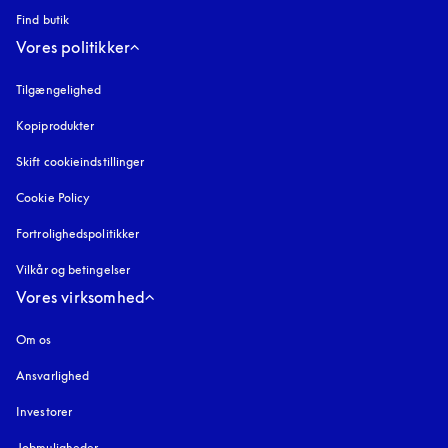
Find butik
Vores politikker
Tilgængelighed
åbnes under en ny fane
Kopiprodukter
åbnes under en ny fane
Skift cookieindstillinger
Cookie Policy
åbnes under en ny fane
Fortrolighedspolitikker
åbnes under en ny fane
Vilkår og betingelser
Vores virksomhed
Om os
Ansvarlighed
Investorer
Jobmuligheder