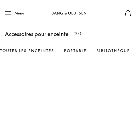
Skip to main content
Skip to main footer
Menu
Le mod
Accessoires pour enceinte
(34)
TOUTES LES ENCEINTES
PORTABLE
BIBLIOTHÈQUE