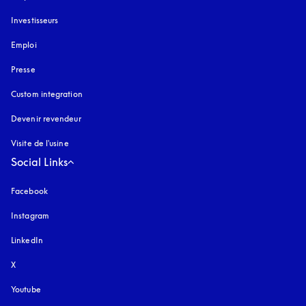
Investisseurs
Emploi
Presse
Custom integration
Devenir revendeur
Visite de l'usine
Social Links
Facebook
Instagram
s’ouvre dans un nouvel onglet
LinkedIn
X
Youtube
s’ouvre dans un nouvel onglet