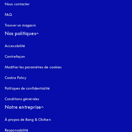
Nous contacter
FAQ
Trouver un magasin
Nos politiques
Accessibilité
s’ouvre dans un nouvel onglet
Contrefaçon
s’ouvre dans un nouvel onglet
Modifier les paramètres de cookies
Cookie Policy
s’ouvre dans un nouvel onglet
Politiques de confidentialité
s’ouvre dans un nouvel onglet
Conditions générales
Notre entreprise
À propos de Bang & Olufsen
Responsabilité