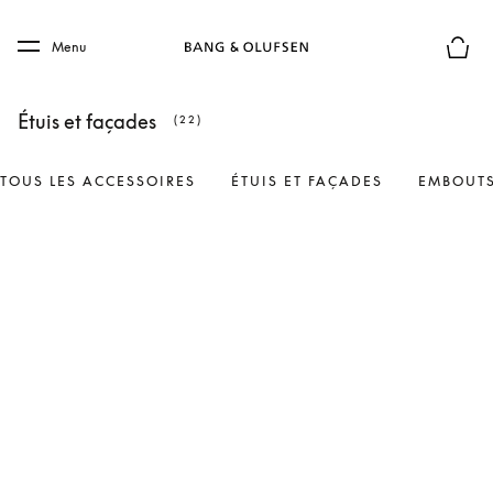
Skip to main content
Skip to main footer
Menu
Le mod
Étuis et façades
(22)
TOUS LES ACCESSOIRES
ÉTUIS ET FAÇADES
EMBOUTS