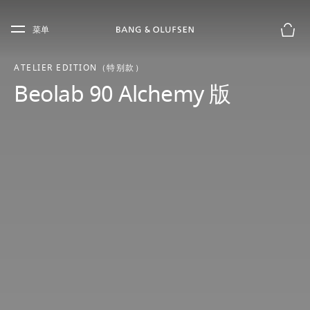
Skip to main content
Skip to main footer
菜单
购物
ATELIER EDITION（特别款）
Beolab 90 Alchemy 版