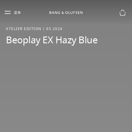
Skip to main content
Skip to main footer
菜单
购物
ATELIER EDITION | 05.2024
Beoplay EX Hazy Blue