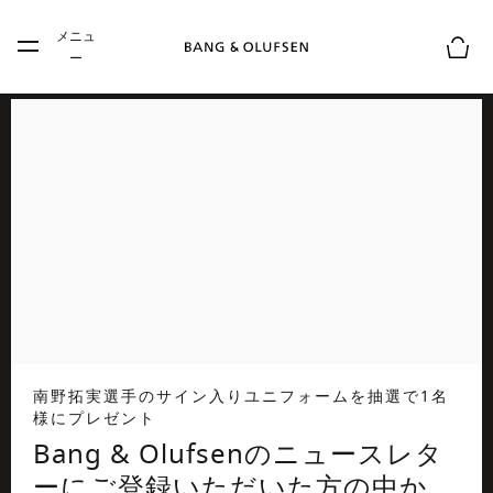
Skip to main content
メニュ
Skip to main footer
ー
お買
南野拓実選手のサイン入りユニフォームを抽選で1名
様にプレゼント
Bang & Olufsenのニュースレタ
ーにご登録いただいた方の中か