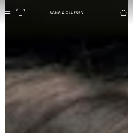
Skip to main content
メニュ
Skip to main footer
ー
お買