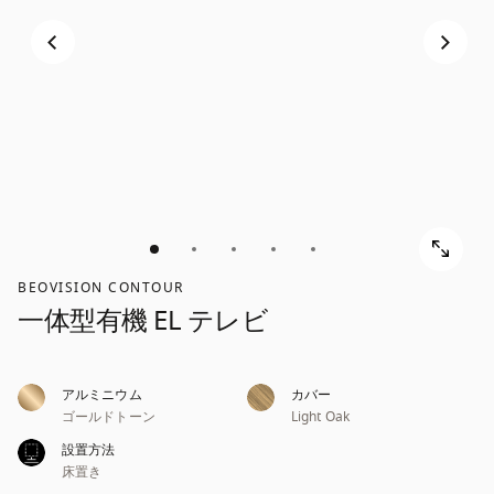
ス
ス
ク
ク
ロ
ロ
ー
ー
ル
ル
し
し
て
て
発
発
見
見
す
BEOVISION CONTOUR
す
る
一体型有機 EL テレビ
る
アルミニウム
カバー
ゴールドトーン
Light Oak
設置方法
床置き