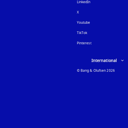
LinkedIn
X
Youtube
新しいタブに表示され
TikTok
Pinterest
Select country and lan
International
© Bang & Olufsen 2026