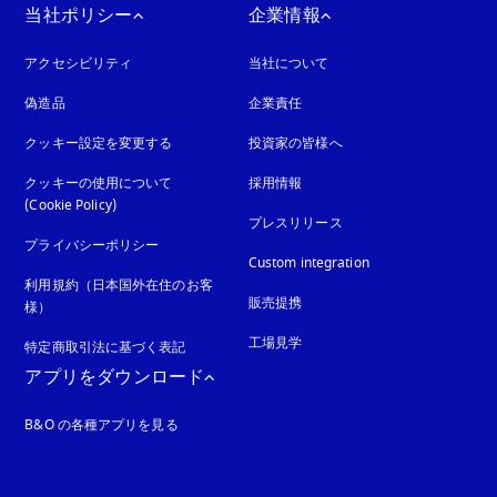
当社ポリシー
企業情報
アクセシビリティ
新しいタブに表示されます
当社について
偽造品
新しいタブに表示されます
企業責任
クッキー設定を変更する
投資家の皆様へ
クッキーの使用について
採用情報
(Cookie Policy)
新しいタブに表示されます
プレスリリース
プライバシーポリシー
新しいタブに表示されます
Custom integration
利用規約（日本国外在住のお客
販売提携
様）
工場見学
特定商取引法に基づく表記
新しいタブに表示されます
アプリをダウンロード
B&O の各種アプリを見る
れます