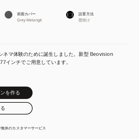
前面カバー
設置方法
Grey Melangé
壁掛け
マ体験のために誕生しました。新型 Beovision 
チと 77インチでご用意しています。
インを作る
する
中無休のカスタマーサービス
新しいタブに表示されます