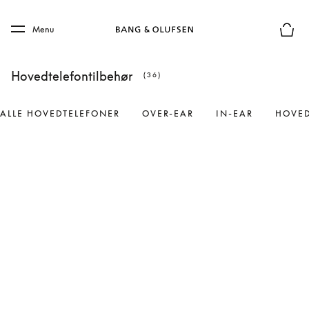
Skip to main content
Skip to main footer
Menu
Forhån
Hovedtelefontilbehør
(36)
ALLE HOVEDTELEFONER
OVER-EAR
IN-EAR
HOVED