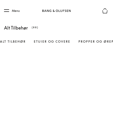
Skip to main content
Skip to main footer
Menu
Forhån
Alt Tilbehør
(88)
ALT TILBEHØR
ETUIER OG COVERE
PROPPER OG ØRE