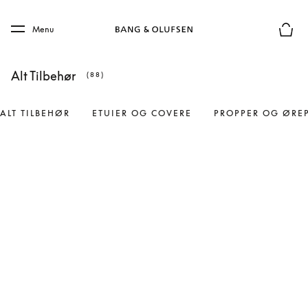
Skip to main content
Skip to main footer
Menu
Forhån
Alt Tilbehør
(88)
ALT TILBEHØR
ETUIER OG COVERE
PROPPER OG ØRE