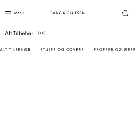
Skip to main content
Skip to main footer
Menu
Forhån
Alt Tilbehør
(88)
ALT TILBEHØR
ETUIER OG COVERE
PROPPER OG ØRE