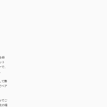
を紛
ット
ーで、
。

して弊
でペア
ルでご
文の場