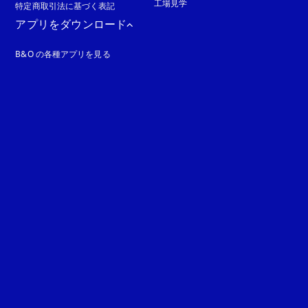
工場見学
特定商取引法に基づく表記
新しいタブに表示されます
アプリをダウンロード
B&O の各種アプリを見る
れます
ます
guage
: