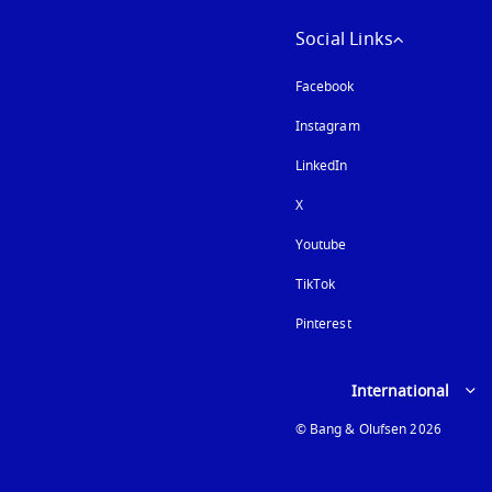
Social Links
Facebook
Instagram
新しいタブに表示さ
LinkedIn
X
Youtube
新しいタブに表示され
TikTok
Pinterest
Select country and lan
International
© Bang & Olufsen 2026