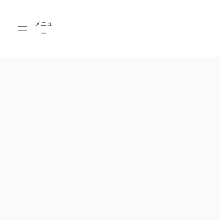
Skip to main content
Skip to main footer
メニュ
ー