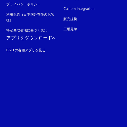
プライバシーポリシー
新しいタブに表示されます
Custom integration
利用規約（日本国外在住のお客
販売提携
様）
工場見学
特定商取引法に基づく表記
新しいタブに表示されます
アプリをダウンロード
B&O の各種アプリを見る
れます
ます