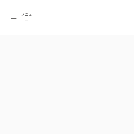
Skip to main content
Skip to main footer
メニュ
ー