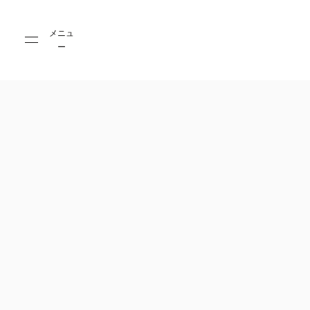
Skip to main content
Skip to main footer
メニュ
ー