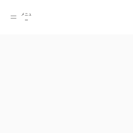
Skip to main content
Skip to main footer
メニュ
ー