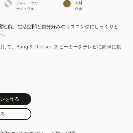
アルミニウム
木材
ナチュラル
Oak
響性能。生活空間と自分好みのリスニングにしっくりと
ー。
用して、Bang & Olufsen スピーカーをテレビに簡単に接
インを作る
する
中無休のカスタマーサービス
新しいタブに表示されます
3年まで保証
新しいタブに表示されます