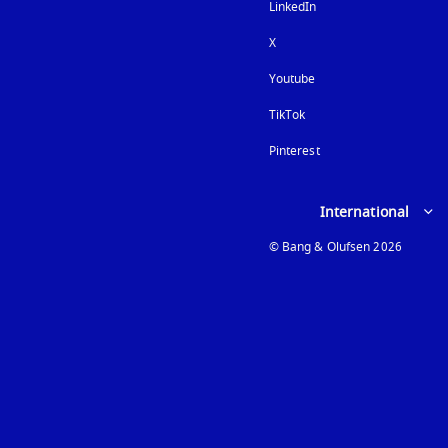
LinkedIn
X
Youtube
新しいタブに表示され
TikTok
Pinterest
Select country and lan
International
© Bang & Olufsen 2026