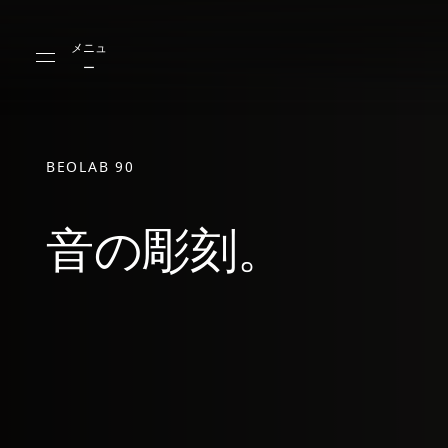
Skip to main content
Skip to main footer
メニュ
ー
BEOLAB 90
音の彫刻。