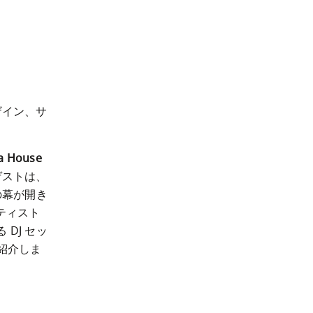
デザイン、サ
a House
ゲストは、
旅の幕が開き
ました。夜通し、彼らは特別なディナーを楽しみ、デンマークのアーティスト 
る DJ セッ
紹介しま