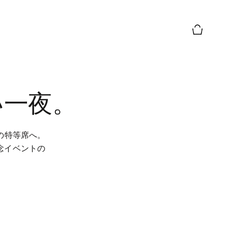
お買い物
い一夜。
の特等席へ。
念イベントの