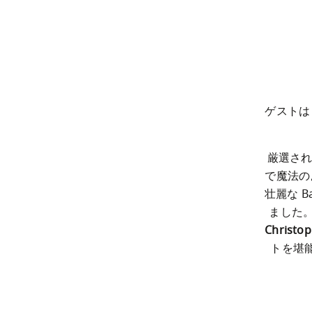
ゲストは 
厳選され
で魔法の
壮麗な B
Christo
トを堪