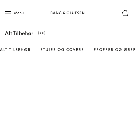
Skip to main content
Skip to main footer
Menu
Forhån
Alt Tilbehør
(88)
ALT TILBEHØR
ETUIER OG COVERE
PROPPER OG ØRE