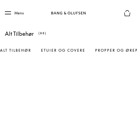
Skip to main content
Skip to main footer
Menu
Forhån
Alt Tilbehør
(88)
ALT TILBEHØR
ETUIER OG COVERE
PROPPER OG ØRE