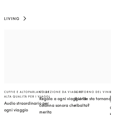
LIVING
CUFFIE E ALTOPARLANTI DI
COLLEZIONE DA VIAGGIO
IL RITORNO DEL VINILE
LE
ALTA QUALITÀ PER I VIAGGI
MO
Regala a ogni viaggio la
Il vinile sta tornando 
SE
Audio straordinario per
colonna sonora che
ribalta?
Cr
ogni viaggio
merita
ho