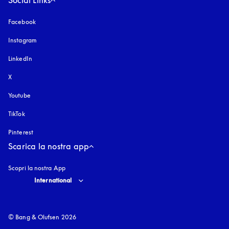
Facebook
Instagram
si apre in una nuova finestra
LinkedIn
X
Youtube
si apre in una nuova finestra
TikTok
Pinterest
Scarica la nostra app
Scopri la nostra App
Select country and language
:
International
© Bang & Olufsen 2026