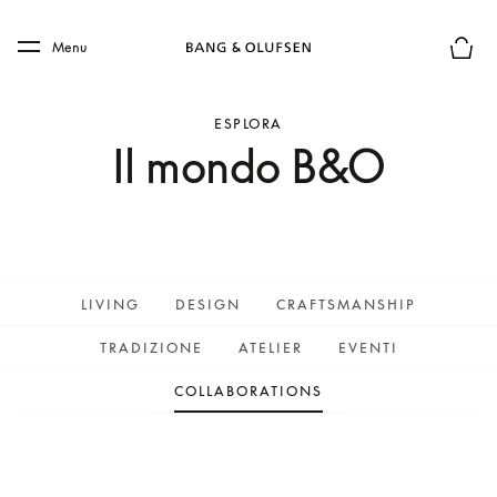
Skip to main content
Skip to main footer
Menu
Chius
ESPLORA
Il mondo B&O
LIVING
DESIGN
CRAFTSMANSHIP
TRADIZIONE
ATELIER
EVENTI
COLLABORATIONS