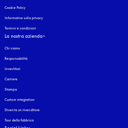
Cookie Policy
si apre in una nuova finestra
Informative sulla privacy
si apre in una nuova finestra
Termini e condizioni
La nostra azienda
Chi siamo
Responsabilità
Investitori
Carriere
Stampa
Custom integration
Diventa un rivenditore
Tour della fabbrica
Social Links