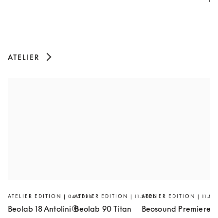
ATELIER
ATELIER EDITION | 04.2026
ATELIER EDITION | 11.2025
ATELIER EDITION | 11.20
AT
Beolab 18 Antolini®
Beolab 90 Titan
Beosound Premiere
Ar