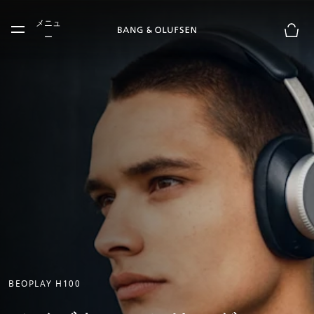
Skip to main content
メニュ
Skip to main footer
ー
お買
BEOPLAY H100