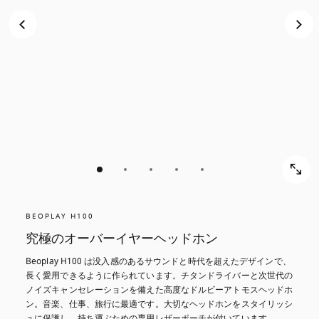
ス
ス
ク
ク
ロ
ロ
ー
ー
ル
ル
し
し
て
て
発
発
見
見
す
す
る
る
BEOPLAY H100
究極のオーバーイヤーヘッドホン
Beoplay H100 は没入感のあるサウンドと時代を超えたデザインで、
長く愛用できるように作られています。チタンドライバーと次世代の
ノイズキャンセレーションを備えた高度なドルビーアトモスヘッドホ
ン。音楽、仕事、旅行に最適です。大切なヘッドホンをスタイリッシ
ュに保護し、持ち運ぶための専用レザーポーチが付いています。