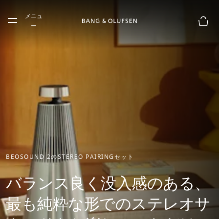
Skip to main content
メニュ
Skip to main footer
ー
お買
BEOSOUND 2のSTEREO PAIRINGセット
バランス良く没入感のある、
最も純粋な形でのステレオサ