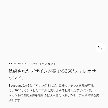
ス
ス
ク
ク
ロ
ロ
ー
ー
ル
ル
し
し
て
て
発
発
見
見
す
BEOSOUND 2 ステレオペアセット
す
る
洗練されたデザインが奏でる360°ステレオサ
る
ウンド。
Beosound 2を2台ペアリングすれば、究極のステレオ体験が可能
に。360°サウンドとミニマルな美しさを兼ね備えたデザインで、エ
レガントに空間全体を包み込む没入感たっぷりのオーディオ体験を提
供します。