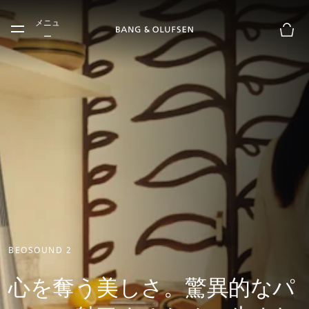
Skip to main content
メニュ
Skip to main footer
ー
お買
BEOSOUND 2
心を奪う美しさ。驚異的なパ