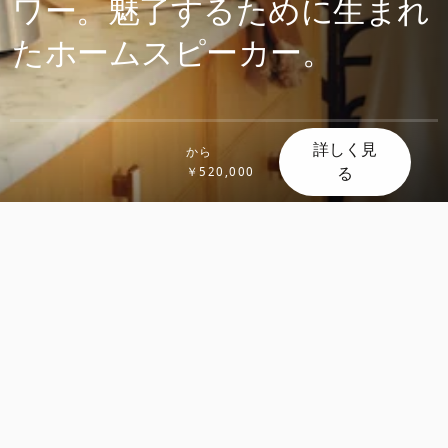
ワー。魅了するために生まれ
たホームスピーカー。
詳しく見
から
る
￥520,000
ス
ス
ク
ク
ロ
ロ
ー
ー
ル
ル
し
し
て
て
発
発
見
見
す
す
る
る