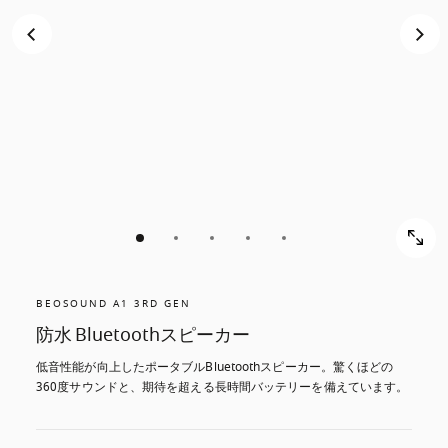
ス
ス
ク
ク
ロ
ロ
ー
ー
ル
ル
し
し
て
て
発
発
見
見
す
す
る
る
BEOSOUND A1 3RD GEN
防水 Bluetoothスピーカー
低音性能が向上したポータブルBluetoothスピーカー。驚くほどの
360度サウンドと、期待を超える長時間バッテリーを備えています。