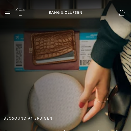
Skip to main content
メニュ
Skip to main footer
ー
お買
BEOSOUND A1 3RD GEN