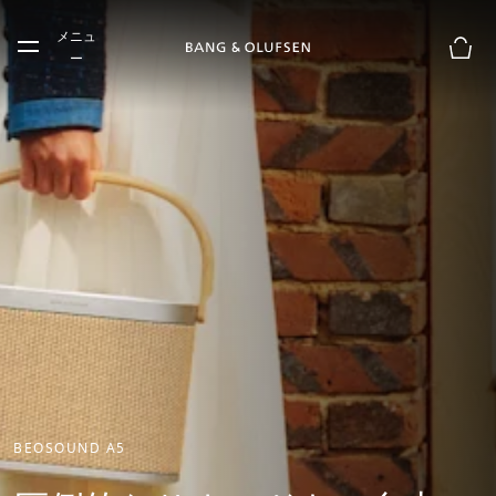
Skip to main content
メニュ
Skip to main footer
ー
お買
BEOSOUND A5