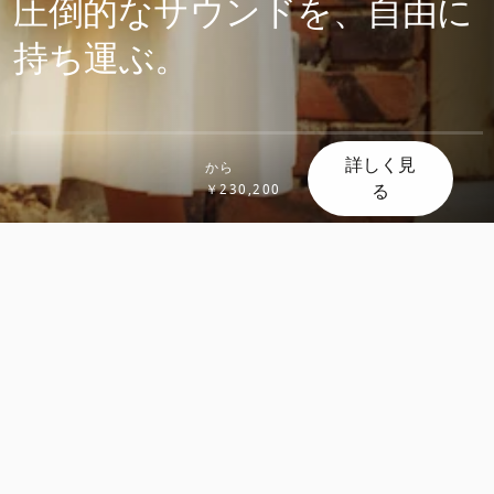
圧倒的なサウンドを、自由に
持ち運ぶ。
詳しく見
から
る
￥230,200