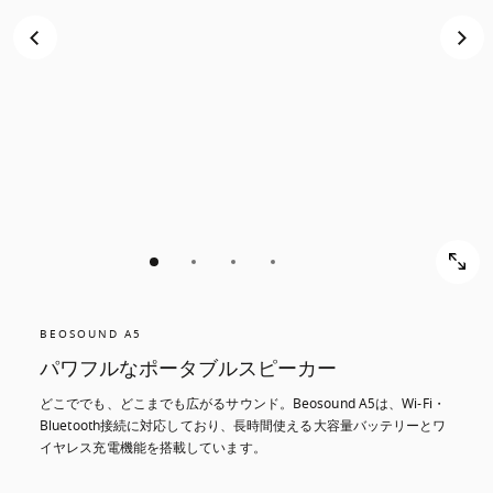
ス
ス
ク
ク
ロ
ロ
ー
ー
ル
ル
し
し
て
て
発
発
見
見
す
す
る
る
BEOSOUND A5
パワフルなポータブルスピーカー
どこででも、どこまでも広がるサウンド。Beosound A5は、Wi-Fi・
Bluetooth接続に対応しており、長時間使える大容量バッテリーとワ
イヤレス充電機能を搭載しています。