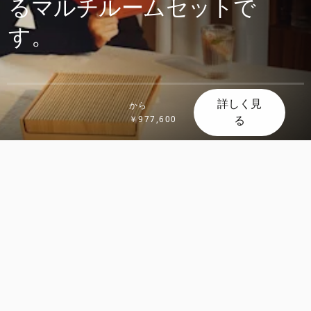
るマルチルームセットで
す。
詳しく見
から
る
￥977,600
ス
ス
ク
ク
ロ
ロ
ー
ー
ル
ル
し
し
て
て
発
発
見
見
す
す
る
る