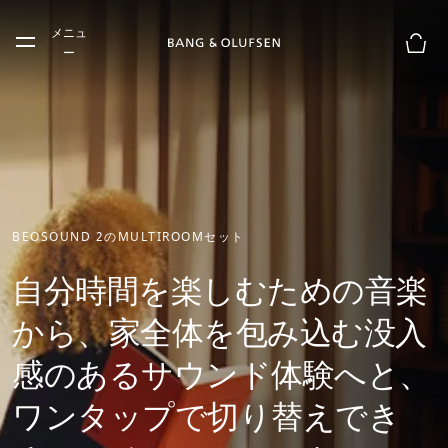
Skip to main content
メニュ
Skip to main footer
ー
お買
BEOSOUND 2のMULTIROOMセット
自分時間を楽しむための音楽
から、家全体を包み込む没入
感のあるサウンド体験へと、
ワンタップで切り替えでき