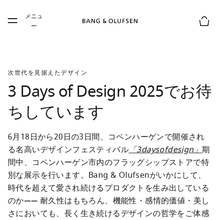
Skip to main content
メニュ
Skip to main footer
ー
お買
次世代を見据えたデザイン
3 Days of Design 2025でお待
ちしています
6月18日から20日の3日間、コペンハーゲンで開催され
る名高いデザインフェスティバル
「3daysofdesign」
期
間中、コペンハーゲン市内のフラッグシップストアで特
別な展示を行います。Bang & Olufsenがいかにして、
時代を超えて愛され続けるプロダクトを生み出している
のか―― 耐久性はもちろん、機能性・感情的価値・美し
さにおいても、長く生き続けるデザインの哲学をご体感