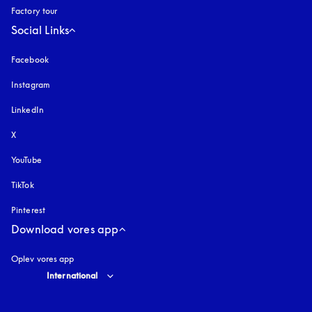
Factory tour
Social Links
Facebook
Instagram
åbnes under en ny fane
LinkedIn
X
YouTube
åbnes under en ny fane
TikTok
Pinterest
Download vores app
Oplev vores app
Select country and language
:
International