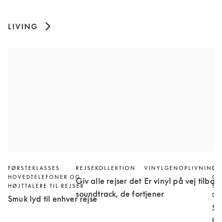
LIVING
FØRSTEKLASSES
REJSEKOLLEKTION
VINYLGENOPLIVNINGE
LY
HOVEDTELEFONER OG
OM
Giv alle rejser det
Er vinyl på vej tilbag
HØJTTALERE TIL REJSER
SI
soundtrack, de fortjener
DI
Smuk lyd til enhver rejse
Så
lu