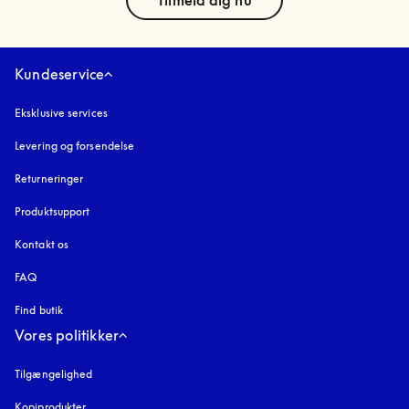
Kundeservice
Eksklusive services
Levering og forsendelse
Returneringer
Produktsupport
Kontakt os
FAQ
Find butik
Vores politikker
Tilgængelighed
åbnes under en ny fane
Kopiprodukter
åbnes under en ny fane