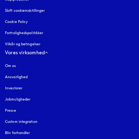
Skift cookieindstillinger
Cookie Policy
åbnes under en ny fane
Fortrolighedspolitikker
åbnes under en ny fane
Vilkår og betingelser
Vores virksomhed
Om os
Ansvarlighed
Investorer
Jobmuligheder
Presse
Custom integration
Bliv forhandler