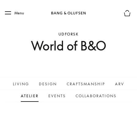
Skip to main content
Skip to main footer
Menu
Forhån
UDFORSK
World of B&O
LIVING
DESIGN
CRAFTSMANSHIP
ARV
ATELIER
EVENTS
COLLABORATIONS