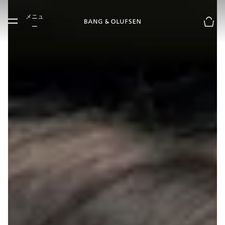
Skip to main content
メニュ
Skip to main footer
ー
お買