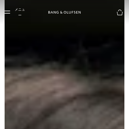
Skip to main content
メニュ
Skip to main footer
ー
お買