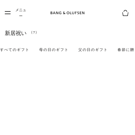
Skip to main content
メニュ
Skip to main footer
ー
お買
新居祝い
(7)
すべてのギフト
母の日のギフト
父の日のギフト
春節に贈