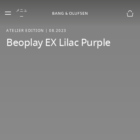
Skip to main content
メニュ
Skip to main footer
ー
お買
ATELIER EDITION | 08.2023
Beoplay EX Lilac Purple