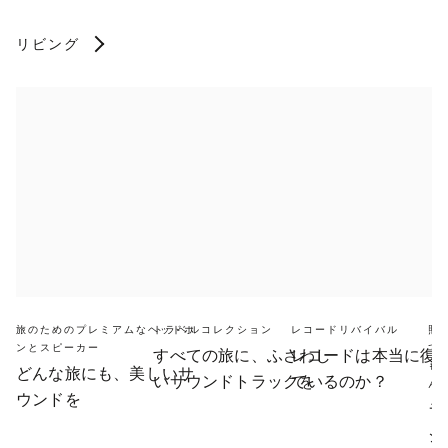
リビング
旅のためのプレミアムなヘッドホ
トラベルコレクション
レコードリバイバル
照
ンとスピーカー
て
すべての旅に、ふさわし
レコードは本当に復
も
どんな旅にも、美しいサ
いサウンドトラックを
ているのか？
ん
ウンドを
ラ
シ