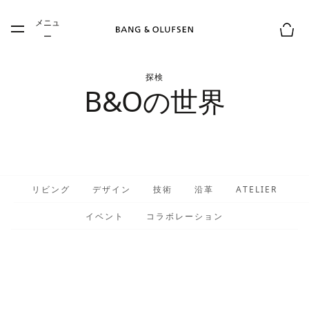
Skip to main content
メニュ
Skip to main footer
ー
お買
探検
B&Oの世界
リビング
デザイン
技術
沿革
ATELIER
イベント
コラボレーション