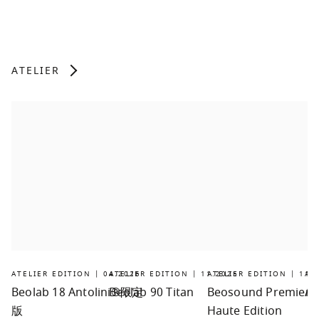
ATELIER
ATELIER EDITION | 04.2026
ATELIER EDITION | 11.2025
ATELIER EDITION | 11.
AT
Beolab 18 Antolini®限定
Beolab 90 Titan
Beosound Premiere
Ar
版
Haute Edition