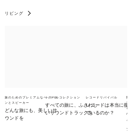
リビング
旅のためのプレミアムなヘッドホ
トラベルコレクション
レコードリバイバル
照
ンとスピーカー
て
すべての旅に、ふさわし
レコードは本当に復
も
どんな旅にも、美しいサ
いサウンドトラックを
ているのか？
ん
ウンドを
ラ
シ