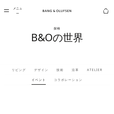
Skip to main content
メニュ
Skip to main footer
ー
お買
探検
B&Oの世界
リビング
デザイン
技術
沿革
ATELIER
イベント
コラボレーション