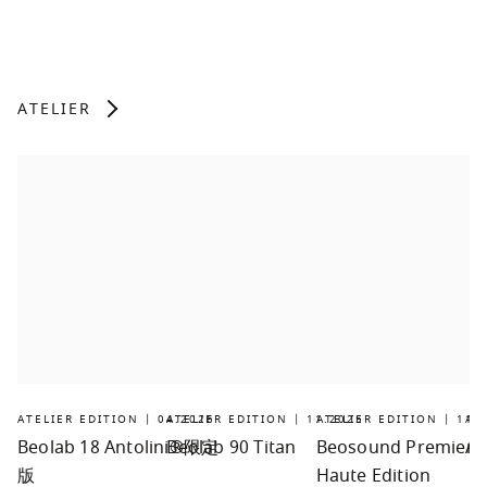
ATELIER
ATELIER EDITION | 04.2026
ATELIER EDITION | 11.2025
ATELIER EDITION | 11.
AT
Beolab 18 Antolini®限定
Beolab 90 Titan
Beosound Premiere
Ar
版
Haute Edition